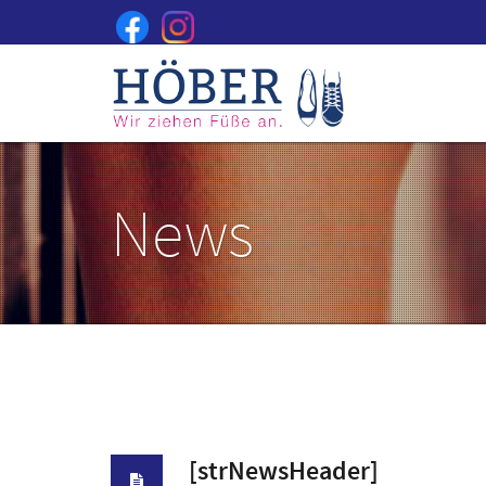
News
[strNewsHeader]