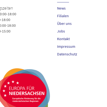
Schuhfachmarkt Höber
szeiten
News
Bad Bevensen
0:00-18:00
Filialen
0-18:00
Lüneburger Str. 3
Über uns
0:00-18:00
29549 Bad Bevensen
0-15:00
Jobs
Tel.
+49 (5821) 42430
Kontakt
info@hoeber-schuhe.de
Impressum
Datenschutz