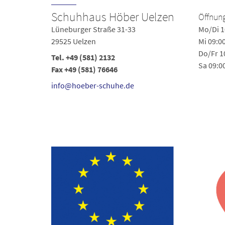
Schuhhaus Höber Uelzen
Öffnung
Lüneburger Straße 31-33
Mo/Di 1
29525 Uelzen
Mi 09:0
Do/Fr 1
Tel.
+49 (581) 2132
Sa 09:0
Fax +49 (581) 76646
info@hoeber-schuhe.de