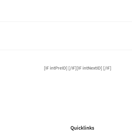
[IF intPreID]
[/IF][IF intNextID]
[/IF]
Quicklinks