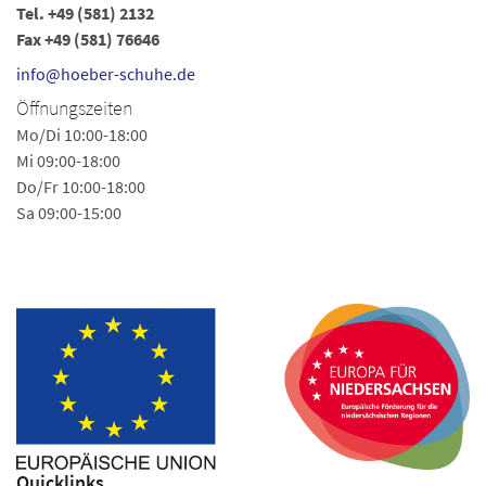
Tel.
+49 (581) 2132
Te
Fax +49 (581) 76646
i
info@hoeber-schuhe.de
Ö
Öffnungszeiten
Mo
Mo/Di 10:00-18:00
Sa
Mi 09:00-18:00
Do/Fr 10:00-18:00
Li
Sa 09:00-15:00
im
Ih
Quicklinks