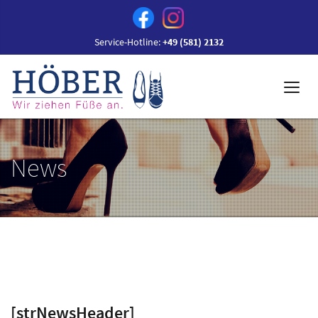
Service-Hotline:
+49 (581) 2132
News
[strNewsHeader]