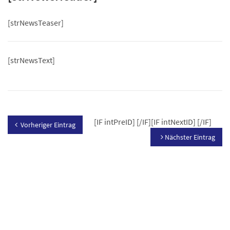
[strNewsTeaser]
[strNewsText]
[IF intPreID]
[/IF][IF intNextID]
[/IF]
Vorheriger Eintrag
Nächster Eintrag