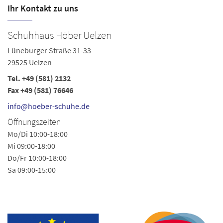
Ihr Kontakt zu uns
Schuhhaus Höber Uelzen
S
Lüneburger Straße 31-33
Lü
29525 Uelzen
2
Tel.
+49 (581) 2132
Te
Fax +49 (581) 76646
i
info@hoeber-schuhe.de
Ö
Öffnungszeiten
Mo
Mo/Di 10:00-18:00
Sa
Mi 09:00-18:00
Do/Fr 10:00-18:00
Li
Sa 09:00-15:00
im
Ih